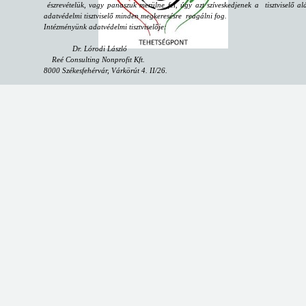
észrevételük, vagy panaszuk merülne fel, úgy azt szíveskedjenek a tisztviselő alá
adatvédelmi tisztviselő minden megkeresésre reagálni fog.
Intézményünk adatvédelmi tisztviselője:
Dr. Lórodi László
Reé Consulting Nonprofit Kft.
8000 Székesfehérvár, Várkörút 4. II/26.
email:
dpo@reeconsulting.eu
"