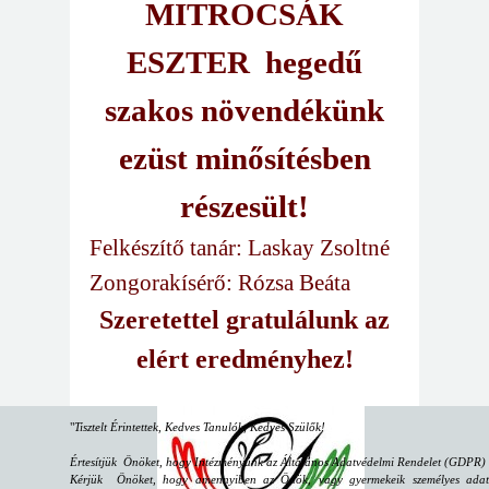
MITROCSÁK
ESZTER
hegedű
szakos növendékünk
ezüst minősítésben
részesült!
Felkészítő tanár: Laskay Zsoltné
Zongorakísérő: Rózsa Beáta
Szeretettel gratulálunk az
elért eredményhez!
"
Tisztelt Érintettek, Kedves Tanulók, Kedves Szülők!
Értesítjük Önöket, hogy Intézményünk az Általános Adatvédelmi Rendelet (GDPR) sz
Kérjük Önöket, hogy amennyiben az Önök, vagy gyermekeik személyes adataiv