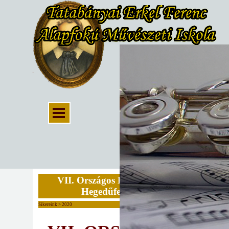
VII. Országos Bihari János
Hegedűfesztivál
Sikereink > 2020