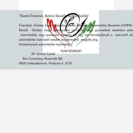
"
Tisztelt Érintettek, Kedves Tanulók, Kedves Szülők!
Értesítjük Önöket, hogy Intézményünk az Általános Adatvédelmi Rendelet (GDPR) sz
Kérjük Önöket, hogy amennyiben az Önök, vagy gyermekeik személyes adataiv
észrevételük, vagy panaszuk merülne fel, úgy azt szíveskedjenek a tisztviselő alá
adatvédelmi tisztviselő minden megkeresésre reagálni fog.
Intézményünk adatvédelmi tisztviselője:
Dr. Lórodi László
Reé Consulting Nonprofit Kft.
8000 Székesfehérvár, Várkörút 4. II/26.
email:
dpo@reeconsulting.eu
"