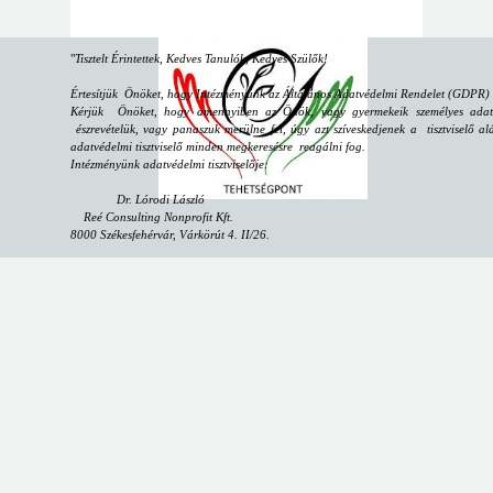
"
Tisztelt Érintettek, Kedves Tanulók, Kedves Szülők!
Értesítjük Önöket, hogy Intézményünk az Általános Adatvédelmi Rendelet (GDPR) sz
Kérjük Önöket, hogy amennyiben az Önök, vagy gyermekeik személyes adataiv
észrevételük, vagy panaszuk merülne fel, úgy azt szíveskedjenek a tisztviselő alá
adatvédelmi tisztviselő minden megkeresésre reagálni fog.
Intézményünk adatvédelmi tisztviselője:
Dr. Lórodi László
Reé Consulting Nonprofit Kft.
8000 Székesfehérvár, Várkörút 4. II/26.
email:
dpo@reeconsulting.eu
"